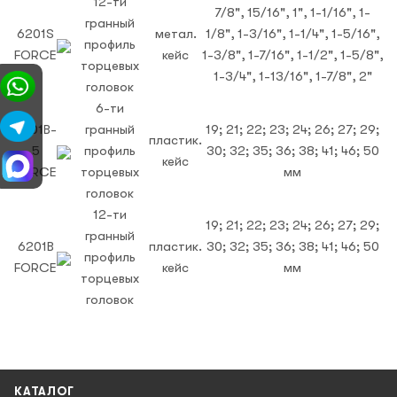
12-ти
7/8", 15/16", 1", 1-1/16", 1-
гранный
6201S
метал.
1/8", 1-3/16", 1-1/4", 1-5/16",
профиль
FORCE
кейс
1-3/8", 1-7/16", 1-1/2", 1-5/8",
торцевых
1-3/4", 1-13/16", 1-7/8", 2"
головок
6-ти
6201B-
гранный
19; 21; 22; 23; 24; 26; 27; 29;
пластик.
5
профиль
30; 32; 35; 36; 38; 41; 46; 50
кейс
FORCE
торцевых
мм
головок
12-ти
19; 21; 22; 23; 24; 26; 27; 29;
гранный
6201B
пластик.
30; 32; 35; 36; 38; 41; 46; 50
профиль
FORCE
кейс
мм
торцевых
головок
КАТАЛОГ