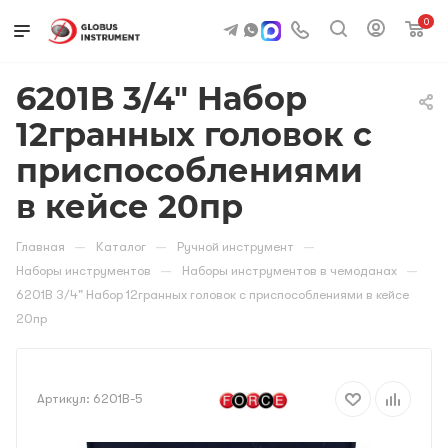
0
6201B 3/4" Набор
12гранных головок с
приспособлениями
в кейсе 20пр
—
—
—
Главная
Каталог
Ручной инструмент
—
—
Наборы инструментов
Наборы инструментов в чемоданах
6201B 3/4" Набор 12гранных головок с приспособлениями в кейсе
20пр
Артикул:
6201B-5