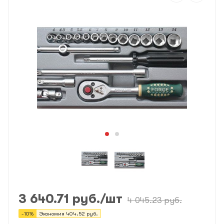
3 640.71
руб.
/шт
4 045.23
руб.
-
10
%
Экономия
404.52
руб.