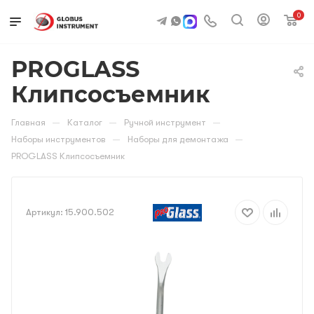
0
PROGLASS
Клипсосъемник
—
—
—
Главная
Каталог
Ручной инструмент
—
—
Наборы инструментов
Наборы для демонтажа
PROGLASS Клипсосъемник
Артикул:
15.900.502