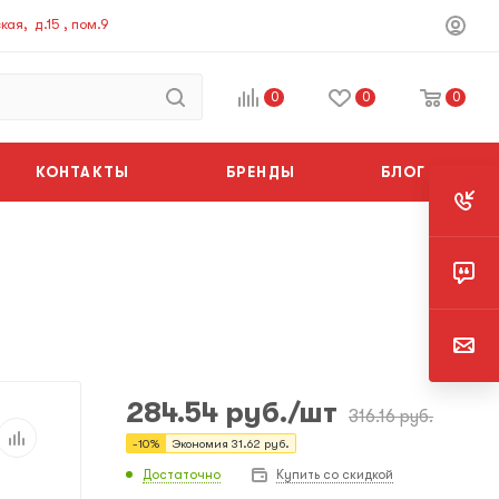
ая, д.15 , пом.9
0
0
0
КОНТАКТЫ
БРЕНДЫ
БЛОГ
284.54
руб.
/шт
316.16
руб.
-
10
%
Экономия
31.62
руб.
Достаточно
Купить со скидкой