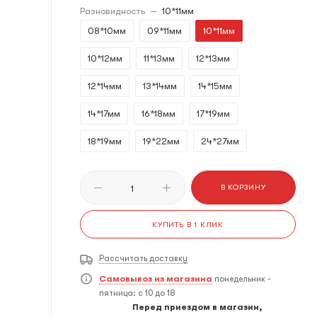
Разновидность
—
10*11мм
08*10мм
09*11мм
10*11мм
10*12мм
11*13мм
12*13мм
12*14мм
13*14мм
14*15мм
14*17мм
16*18мм
17*19мм
18*19мм
19*22мм
24*27мм
В КОРЗИНУ
КУПИТЬ В 1 КЛИК
Рассчитать доставку
Самовывоз из магазина
понедельник -
пятница: с 10 до 18
Перед приездом в магазин,