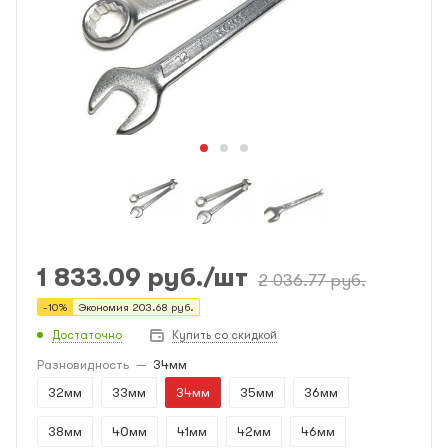
1 833.09
руб.
/шт
2 036.77
руб.
-
10
%
Экономия
203.68
руб.
Достаточно
Купить со скидкой
Разновидность
—
34мм
32мм
33мм
34мм
35мм
36мм
38мм
40мм
41мм
42мм
46мм