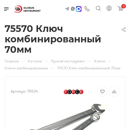
0
75570 Ключ
комбинированный
70мм
—
—
—
—
Главная
Каталог
Ручной инструмент
Ключи
—
Ключи комбинированные
75570 Ключ комбинированный 70мм
Артикул:
75534