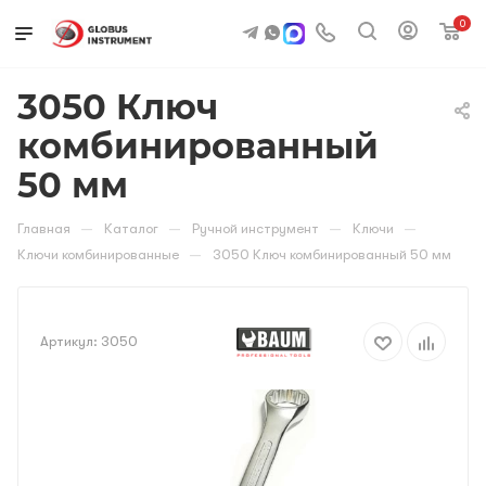
0
3050 Ключ
комбинированный
50 мм
—
—
—
—
Главная
Каталог
Ручной инструмент
Ключи
—
Ключи комбинированные
3050 Ключ комбинированный 50 мм
Артикул:
3050