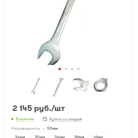
2 145
руб.
/шт
В наличии
Купить со скидкой
Разновидность
—
50мм
34мм
35мм
36мм
38мм
41мм