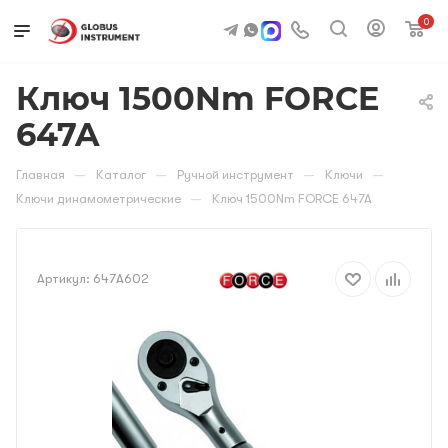
0
Ключ 1500Nm FORCE
647A
—
—
—
—
Главная
Каталог
Ручной инструмент
Ключи
—
Ключи динамометрические
Ключ 1500Nm FORCE 647A
Артикул:
647A602