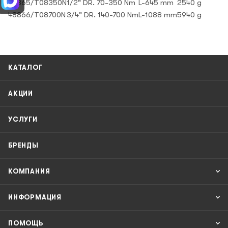
48865/T08350N
1/2" DR. 70-350 Nm
L-645 mm
2540 g
48866/T08700N
3/4" DR. 140-700 Nm
L-1088 mm
5940 g
КАТАЛОГ
АКЦИИ
УСЛУГИ
БРЕНДЫ
КОМПАНИЯ
ИНФОРМАЦИЯ
ПОМОЩЬ