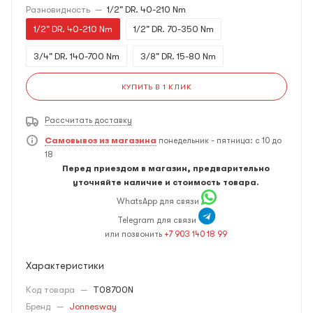
Разновидность
—
1/2" DR. 40-210 Nm
1/2" DR. 40-210 Nm
1/2" DR. 70-350 Nm
3/4" DR. 140-700 Nm
3/8" DR. 15-80 Nm
КУПИТЬ В 1 КЛИК
Рассчитать доставку
Самовывоз из магазина
понедельник - пятница: с 10 до
18
Перед приездом в магазин, предварительно
уточняйте наличие и стоимость товара.
WhatsApp для связи
Telegram для связи
или позвонить
+7 903 140 18 99
Характеристики
Код товара
—
T08700N
Бренд
—
Jonnesway