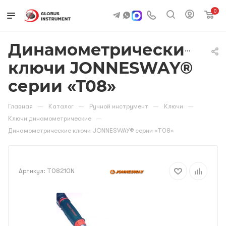
0
Динамометрические
ключи JONNESWAY®
серии «Т08»
—
—
—
—
Главная
Каталог
Ручной инструмент
Ключи
—
Ключи динамометрические
Динамометрические ключи JONNESWAY® серии «Т08»
Артикул:
T08210N