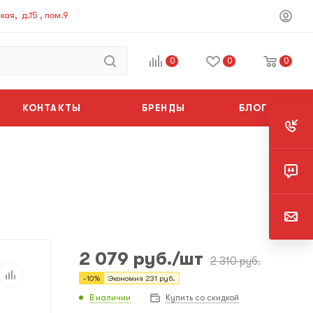
ая, д.15 , пом.9
0
0
0
КОНТАКТЫ
БРЕНДЫ
БЛОГ
2 079
руб.
/шт
2 310
руб.
-
10
%
Экономия
231
руб.
В наличии
Купить со скидкой