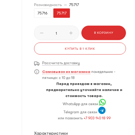
Разновидность
—
75717
75716
75717
В КОРЗИНУ
КУПИТЬ В 1 КЛИК
Рассчитать доставку
Самовывоз из магазина
понедельник -
пятница: с 10 до 18
Перед приездом в магазин,
предварительно уточняйте наличие и
стоимость товара.
WhatsApp для связи
Telegram для связи
или позвонить
+7 903 140 18 99
Характеристики