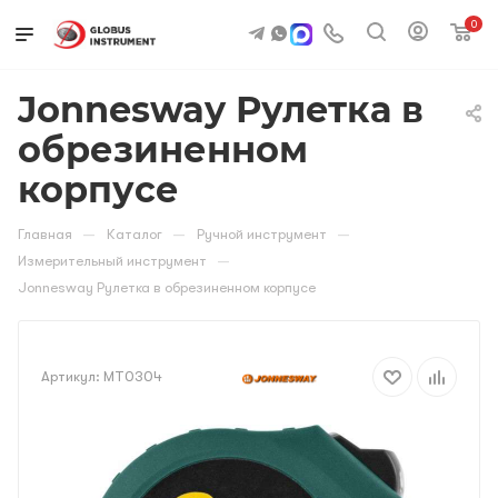
0
Jonnesway Рулетка в
обрезиненном
корпусе
—
—
—
Главная
Каталог
Ручной инструмент
—
Измерительный инструмент
Jonnesway Рулетка в обрезиненном корпусе
Артикул:
MT0304