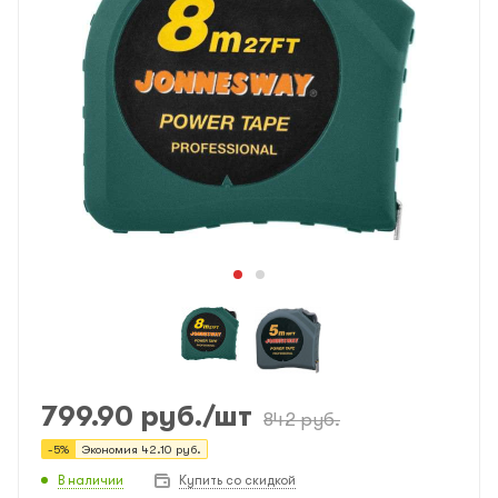
799.90
руб.
/шт
842
руб.
-
5
%
Экономия
42.10
руб.
В наличии
Купить со скидкой