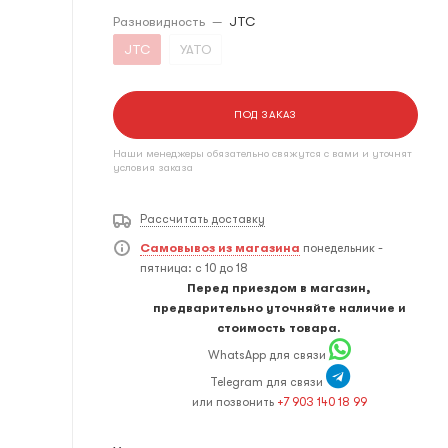
Разновидность
—
JTC
JTC
YATO
ПОД ЗАКАЗ
Наши менеджеры обязательно свяжутся с вами и уточнят
условия заказа
Рассчитать доставку
Самовывоз из магазина
понедельник -
пятница: с 10 до 18
Перед приездом в магазин,
предварительно уточняйте наличие и
стоимость товара.
WhatsApp для связи
Telegram для связи
или позвонить
+7 903 140 18 99