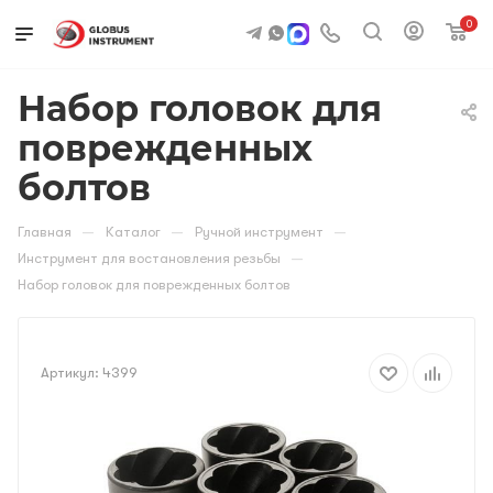
0
Набор головок для
поврежденных
болтов
—
—
—
Главная
Каталог
Ручной инструмент
—
Инструмент для востановления резьбы
Набор головок для поврежденных болтов
Артикул:
4399