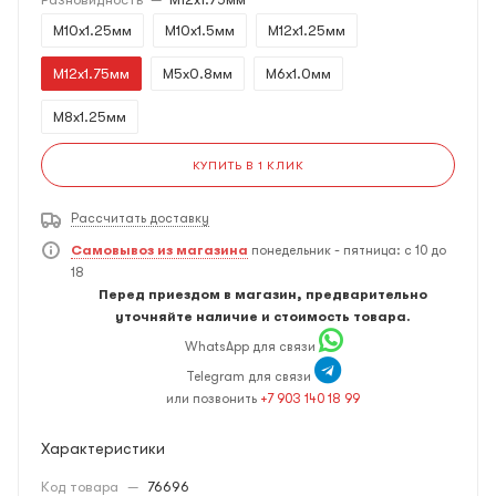
M10x1.25мм
M10x1.5мм
M12x1.25мм
M12x1.75мм
M5x0.8мм
M6x1.0мм
M8x1.25мм
КУПИТЬ В 1 КЛИК
Рассчитать доставку
Самовывоз из магазина
понедельник - пятница: с 10 до
18
Перед приездом в магазин, предварительно
уточняйте наличие и стоимость товара.
WhatsApp для связи
Telegram для связи
или позвонить
+7 903 140 18 99
Характеристики
Код товара
—
76696