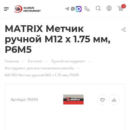
0
MATRIX Метчик
ручной М12 х 1.75 мм,
Р6М5
—
—
—
Главная
Каталог
Ручной инструмент
—
Инструмент для востановления резьбы
MATRIX Метчик ручной М12 х 1.75 мм, Р6М5
Артикул:
76696