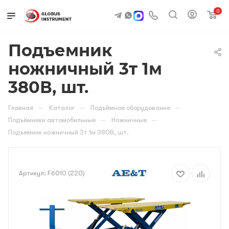
0
Подъемник
ножничный 3т 1м
380В, шт.
—
—
—
Главная
Каталог
Подъёмное оборудование
—
—
Подъёмники автомобильные
Ножничные
Подъемник ножничный 3т 1м 380В, шт.
Артикул:
F6010 (220)