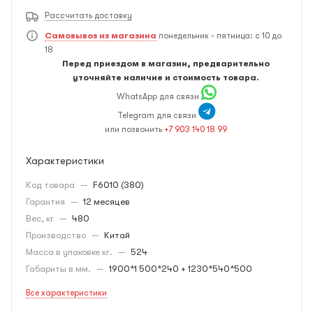
Рассчитать доставку
Самовывоз из магазина
понедельник - пятница: с 10 до
18
Перед приездом в магазин, предварительно
уточняйте наличие и стоимость товара.
WhatsApp для связи
Telegram для связи
или позвонить
+7 903 140 18 99
Характеристики
Код товара
—
F6010 (380)
Гарантия
—
12 месяцев
Вес, кг
—
480
Производство
—
Китай
Масса в упаковке кг.
—
524
Габариты в мм.
—
1900*1 500*240 + 1230*540*500
Все характеристики