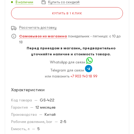
В наличии
Купить со скидкой
КУПИТЬ В 1 КЛИК
Рассчитать доставку
Самовывоз из магазина
понедельник - пятница: с 10 до
18
Перед приездом в магазин, предварительно
уточняйте наличие и стоимость товара.
WhatsApp для связи
Telegram для связи
или позвонить
+7 903 140 18 99
Характеристики
Код товара
—
GS-422
Гарантия
—
12 месяцев
Производство
—
Китай
Рабочее давление, bar
—
2-5
Емкость, л
—
5