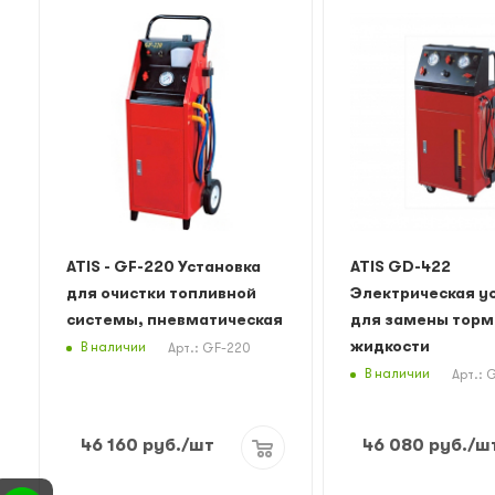
ATIS - GF-220 Установка
ATIS GD-422
для очистки топливной
Электрическая у
системы, пневматическая
для замены торм
жидкости
В наличии
Арт.: GF-220
В наличии
Арт.: 
46 160
руб.
/шт
46 080
руб.
/ш