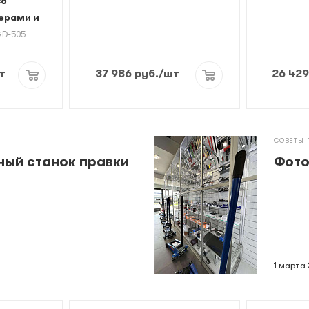
со
ерами и
GD-505
т
37 986
руб.
/шт
26 42
СОВЕТЫ 
ный станок правки
Фото
1 марта