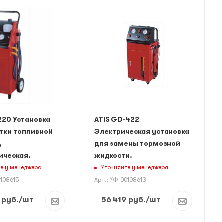
220 Установка
ATIS GD-422
тки топливной
Электрическая установка
,
для замены тормозной
ическая.
жидкости.
е у менеджера
Уточняйте у менеджера
0108615
Арт.: УФ-00108613
руб.
/шт
56 419
руб.
/шт