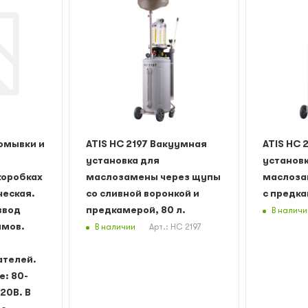
омывки и
ATIS НС 2197 Вакуумная
ATIS HC 
установка для
установк
коробках
маслозамены через щупы
маслоза
ческая.
со сливной воронкой и
с предка
ввод
предкамерой, 80 л.
В наличи
имов.
В наличии
Арт.: HC 2197
ателей.
: 80-