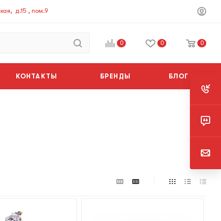
ая, д.15 , пом.9
0
0
0
КОНТАКТЫ
БРЕНДЫ
БЛОГ