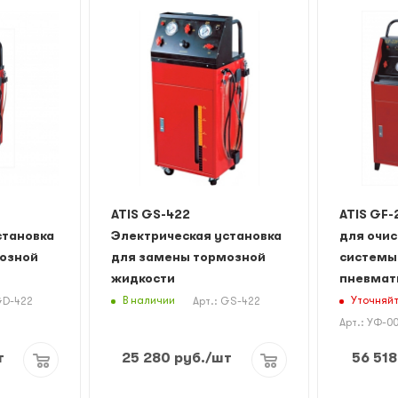
ATIS GS-422
ATIS GF-
становка
Электрическая установка
для очис
озной
для замены тормозной
системы
жидкости
пневмат
В наличии
Уточняйт
GD-422
Арт.: GS-422
Арт.: УФ-0
т
25 280
руб.
/шт
56 518