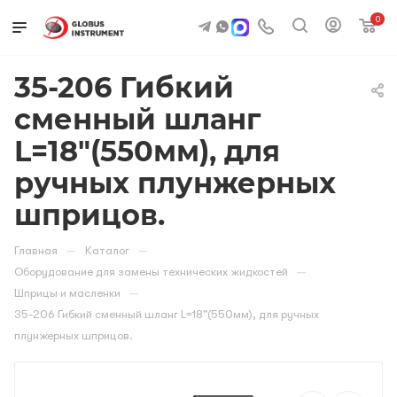
0
35-206 Гибкий
сменный шланг
L=18"(550мм), для
ручных плунжерных
шприцов.
—
—
Главная
Каталог
—
Оборудование для замены технических жидкостей
—
Шприцы и масленки
35-206 Гибкий сменный шланг L=18"(550мм), для ручных
плунжерных шприцов.