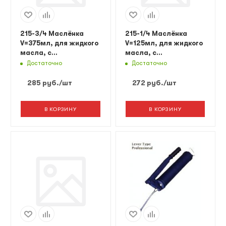
215-3/4 Маслёнка
215-1/4 Маслёнка
V=375мл, для жидкого
V=125мл, для жидкого
масла, с
масла, с
фиксированным
фиксированным
Достаточно
Достаточно
носиком.
носиком.
285
руб.
/шт
272
руб.
/шт
В КОРЗИНУ
В КОРЗИНУ