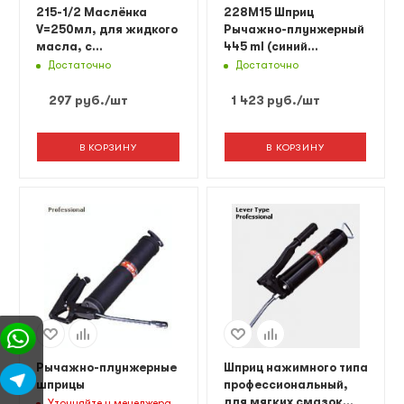
215-1/2 Маслёнка
228M15 Шприц
V=250мл, для жидкого
Рычажно-плунжерный
масла, с
445 ml (синий
фиксированным
матовый)
Достаточно
Достаточно
носиком.
297
руб.
/шт
1 423
руб.
/шт
В КОРЗИНУ
В КОРЗИНУ
Рычажно-плунжерные
Шприц нажимного типа
шприцы
профессиональный,
для мягких смазок
Уточняйте у менеджера