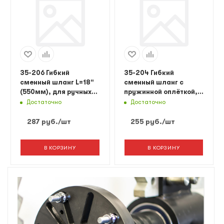
35-206 Гибкий
35-204 Гибкий
сменный шланг L=18"
сменный шланг с
(550мм), для ручных
пружинной оплёткой,
плунжерных шприцов.
L=12"(300мм), для
Достаточно
Достаточно
ручных плунжерных
шприцов.
287
руб.
/шт
255
руб.
/шт
В КОРЗИНУ
В КОРЗИНУ