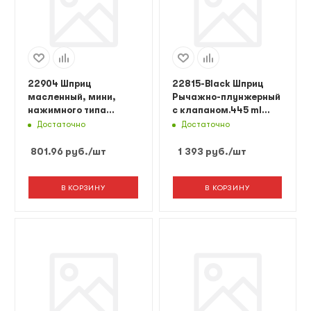
22904 Шприц
22815-Black Шприц
масленный, мини,
Рычажно-плунжерный
нажимного типа
с клапаном.445 ml
4OZ=125гр
(черный)
Достаточно
Достаточно
801.96
руб.
/шт
1 393
руб.
/шт
В КОРЗИНУ
В КОРЗИНУ