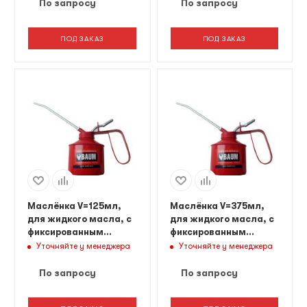
По запросу
По запросу
ПОД ЗАКАЗ
ПОД ЗАКАЗ
Маслёнка V=125мл,
Маслёнка V=375мл,
для жидкого масла, с
для жидкого масла, с
фиксированным
фиксированным
носиком
носиком
Уточняйте у менеджера
Уточняйте у менеджера
По запросу
По запросу