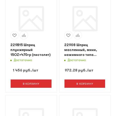
229B15 Шприц
22908 Шприц
плунжерный
масленный, мини,
15OZ=470гр (пистолет)
нажимного типа
8OZ=250гр
Достаточно
Достаточно
1 456
руб.
/шт
972.28
руб.
/шт
В КОРЗИНУ
В КОРЗИНУ