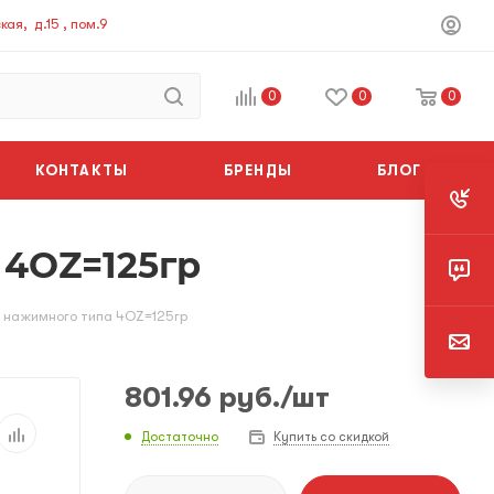
ая, д.15 , пом.9
0
0
0
КОНТАКТЫ
БРЕНДЫ
БЛОГ
 4OZ=125гр
 нажимного типа 4OZ=125гр
801.96
руб.
/шт
Достаточно
Купить со скидкой