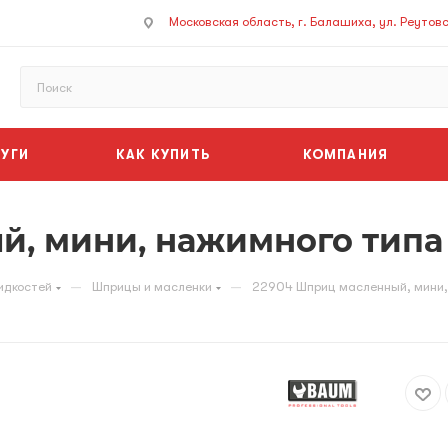
Московская область, г. Балашиха, ул. Реутовск
УГИ
КАК КУПИТЬ
КОМПАНИЯ
, мини, нажимного типа
—
—
идкостей
Шприцы и масленки
22904 Шприц масленный, мини,