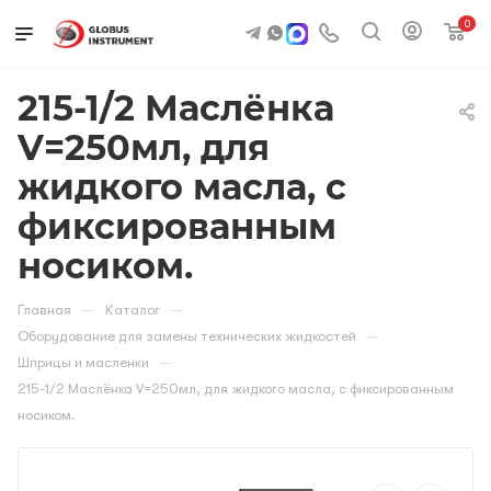
0
215-1/2 Маслёнка
V=250мл, для
жидкого масла, с
фиксированным
носиком.
—
—
Главная
Каталог
—
Оборудование для замены технических жидкостей
—
Шприцы и масленки
215-1/2 Маслёнка V=250мл, для жидкого масла, с фиксированным
носиком.