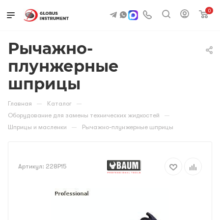
0
Рычажно-
плунжерные
шприцы
—
—
Главная
Каталог
—
Оборудование для замены технических жидкостей
—
Шприцы и масленки
Рычажно-плунжерные шприцы
Артикул:
228P15