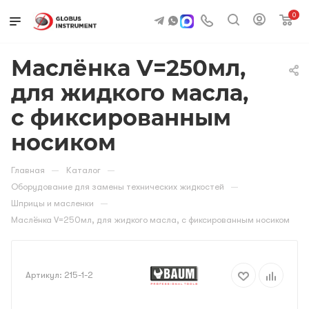
0
Маслёнка V=250мл,
для жидкого масла,
с фиксированным
носиком
—
—
Главная
Каталог
—
Оборудование для замены технических жидкостей
—
Шприцы и масленки
Маслёнка V=250мл, для жидкого масла, с фиксированным носиком
Артикул:
215-1-2