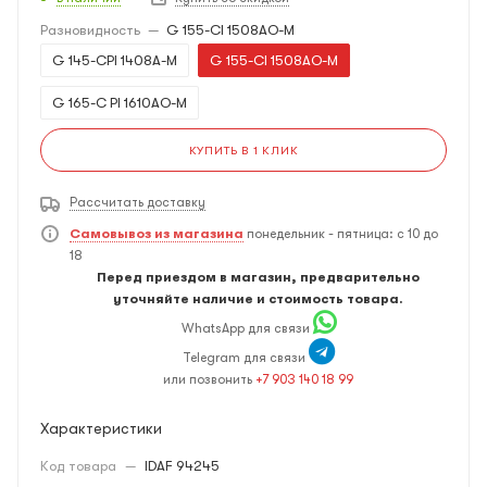
Разновидность
—
G 155-CI 1508AO-M
G 145-CPI 1408A-M
G 155-CI 1508AO-M
G 165-C PI 1610AO-M
КУПИТЬ В 1 КЛИК
Рассчитать доставку
Самовывоз из магазина
понедельник - пятница: с 10 до
18
Перед приездом в магазин, предварительно
уточняйте наличие и стоимость товара.
WhatsApp для связи
Telegram для связи
или позвонить
+7 903 140 18 99
Характеристики
Код товара
—
IDAF 94245