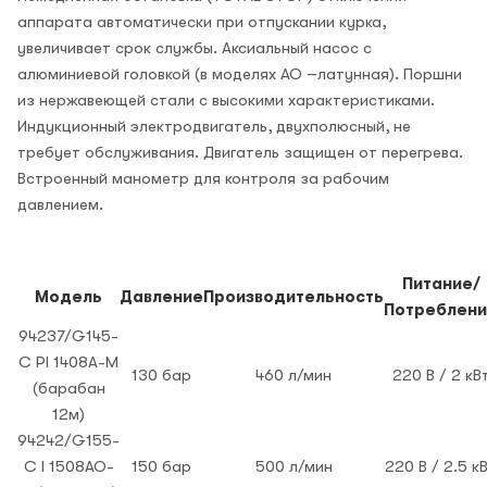
аппарата автоматически при отпускании курка,
увеличивает срок службы. Аксиальный насос с
алюминиевой головкой (в моделях АО –латунная). Поршни
из нержавеющей стали с высокими характеристиками.
Индукционный электродвигатель, двухполюсный, не
требует обслуживания. Двигатель защищен от перегрева.
Встроенный манометр для контроля за рабочим
давлением.
Питание/
Модель
Давление
Производительность
Потреблен
94237/G145-
C PI 1408A-M
130 бар
460 л/мин
220 В / 2 кВ
(барабан
12м)
94242/G155-
C I 1508AO-
150 бар
500 л/мин
220 В / 2.5 к