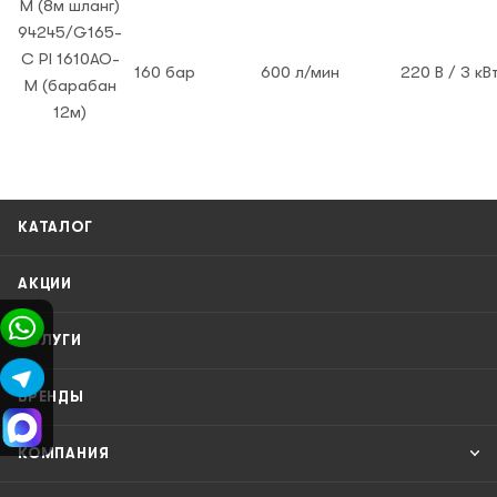
M (8м шланг)
94245/G165-
C PI 1610AO-
160 бар
600 л/мин
220 В / 3 кВ
M (барабан
12м)
КАТАЛОГ
АКЦИИ
УСЛУГИ
БРЕНДЫ
КОМПАНИЯ