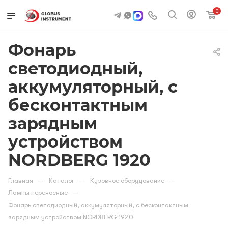
0
Фонарь
светодиодный,
аккумуляторный, с
бесконтактным
зарядным
устройством
NORDBERG 1920
—
—
—
Главная
Каталог
Кузовное оборудование
—
Лампы переносные
Фонарь светодиодный, аккумуляторный, с бесконтактным
зарядным устройством NORDBERG 1920