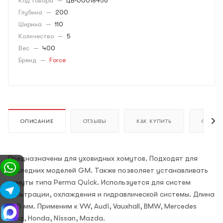
Код товара
—
ЦБ-00018456
Глубина
—
200
Ширина
—
110
Количество
—
5
Вес
—
400
Бренд
—
Force
ОПИСАНИЕ
ОТЗЫВЫ
КАК КУПИТЬ
ОПЛАТ
Предназначены для уховидных хомутов. Подходят для
последних моделей GM. Также позволяет устанавливать
хомуты типа Perma Quick. Используется для систем
фильтрации, охлаждения и гидравлической системы. Длина
265 мм. Применим к
VW, Audi, Vauxhall, BMW, Mercedes
Benz, Honda, Nissan, Mazda.