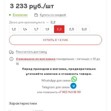
3 233
руб.
/шт
В наличии
Купить со скидкой
Дюза для краскопульта
—
2,2
1,2
1,4
1,7
1,9
2,2
2,5
3,0
КУПИТЬ В 1 КЛИК
Рассчитать доставку
Самовывоз из магазина
понедельник - пятница: с 10 до
18
Перед приездом в магазин, предварительно
уточняйте наличие и стоимость товара.
WhatsApp для связи
Telegram для связи
или позвонить
+7 903 140 18 99
Характеристики