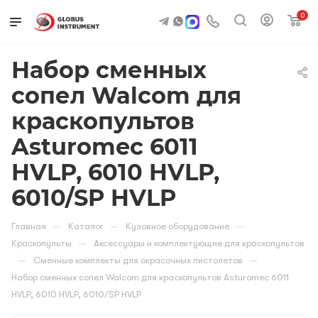
0
Набор сменных
сопел Walcom для
краскопультов
Asturomec 6011
HVLP, 6010 HVLP,
6010/SP HVLP
—
—
—
Главная
Каталог
Кузовное оборудование
—
Краскопульты
Аксессуары и комплектующие для краскопультов
—
—
Сменные комплекты для окрасочных пистолетов
Набор сменных сопел Walcom для краскопультов Asturomec 6011
HVLP, 6010 HVLP, 6010/SP HVLP