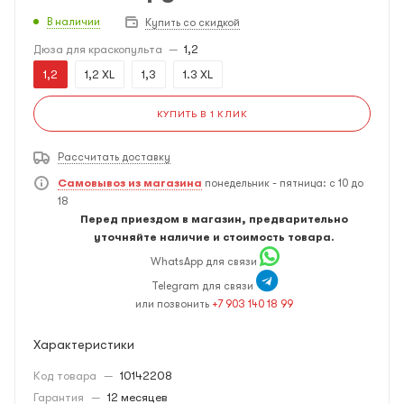
В наличии
Купить со скидкой
Дюза для краскопульта
—
1,2
1,2
1,2 XL
1,3
1.3 XL
КУПИТЬ В 1 КЛИК
Рассчитать доставку
Самовывоз из магазина
понедельник - пятница: с 10 до
18
Перед приездом в магазин, предварительно
уточняйте наличие и стоимость товара.
WhatsApp для связи
Telegram для связи
или позвонить
+7 903 140 18 99
Характеристики
Код товара
—
10142208
Гарантия
—
12 месяцев