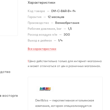
Характеристики
Код товара
—
DV1-С-BAR-B+-14
Гарантия
—
12 месяцев
Производство
—
Великобритания
Рабочее давление, bar
—
1,5
Расход воздуха л/м
—
300
Выход в дюймах
—
1/4
Все характеристики
!
Цена действительна только для интернет-магазина
и может отличаться от цен в розничных магазинах.
одства
в восторге
Devilbiss — перспективная итальянская
компания, которая специализируется