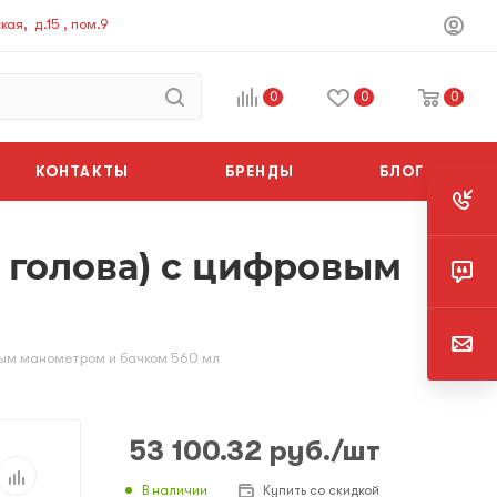
ая, д.15 , пом.9
0
0
0
КОНТАКТЫ
БРЕНДЫ
БЛОГ
я голова) с цифровым
овым манометром и бачком 560 мл
53 100.32
руб.
/шт
В наличии
Купить со скидкой