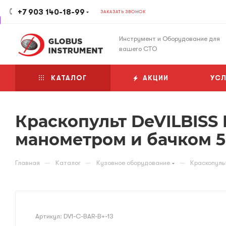
+7 903 140-18-99
ЗАКАЗАТЬ ЗВОНОК
Инструмент и Оборудование для
вашего СТО
КАТАЛОГ
АКЦИИ
УСЛ
Краскопульт DeVILBISS 
манометром и бачком 5
—
—
—
Главная
Каталог
Кузовное оборудование
Краскопуль
Артикул:
DV1-С-BAR-B+-13