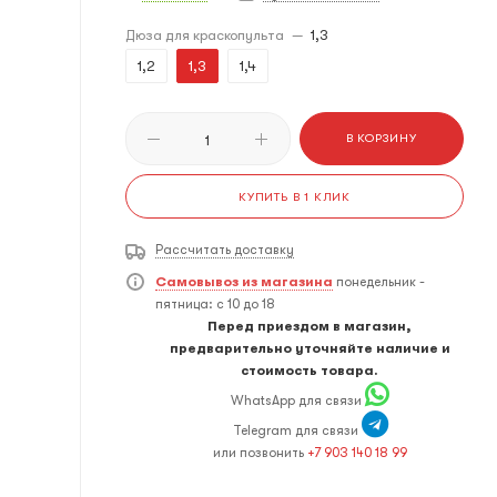
Дюза для краскопульта
—
1,3
1,2
1,3
1,4
В КОРЗИНУ
КУПИТЬ В 1 КЛИК
Рассчитать доставку
Самовывоз из магазина
понедельник -
пятница: с 10 до 18
Перед приездом в магазин,
предварительно уточняйте наличие и
стоимость товара.
WhatsApp для связи
Telegram для связи
или позвонить
+7 903 140 18 99