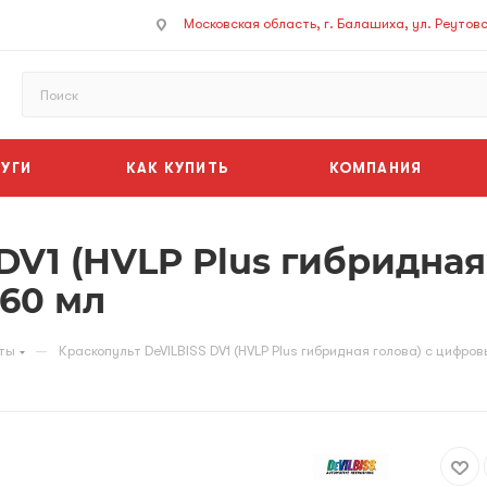
Московская область, г. Балашиха, ул. Реутовск
УГИ
КАК КУПИТЬ
КОМПАНИЯ
DV1 (HVLP Plus гибридна
60 мл
—
ты
Краскопульт DeVILBISS DV1 (HVLP Plus гибридная голова) с цифр