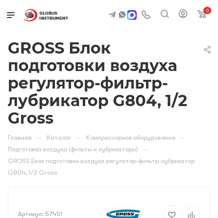
0
GROSS Блок
подготовки воздуха
регулятор-фильтр-
лубрикатор G804, 1/2
Gross
—
—
—
Главная
Каталог
Компрессорное оборудование
—
Подготовка воздуха (фильты и лубрикаторы)
GROSS Блок подготовки воздуха регулятор-фильтр-лубрикатор
G804, 1/2 Gross
Артикул:
57451