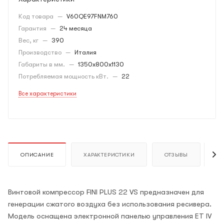
Код товара
—
V60QE97FNM760
Гарантия
—
24 месяца
Вес, кг
—
390
Производство
—
Италия
Габариты в мм.
—
1350x800x1130
Потребляемая мощность кВт.
—
22
Все характеристики
ОПИСАНИЕ
ХАРАКТЕРИСТИКИ
ОТЗЫВЫ
К
Винтовой компрессор FINI PLUS 22 VS предназначен для
генерации сжатого воздуха без использования ресивера.
Модель оснащена электронной панелью управления ET IV