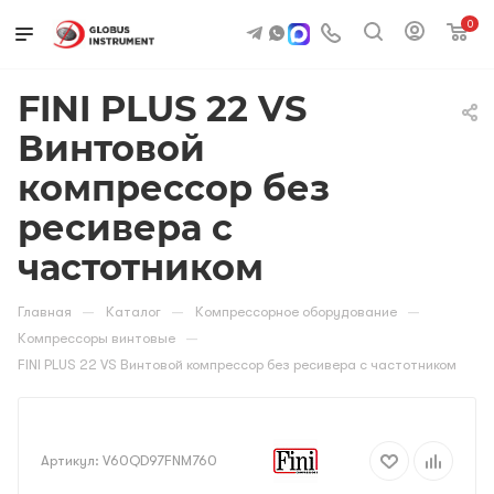
0
FINI PLUS 22 VS
Винтовой
компрессор без
ресивера с
частотником
—
—
—
Главная
Каталог
Компрессорное оборудование
—
Компрессоры винтовые
FINI PLUS 22 VS Винтовой компрессор без ресивера с частотником
Артикул:
V60QD97FNM760