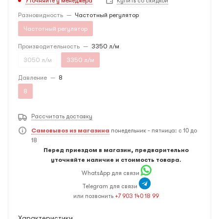
Уточняйте у менеджера
Купить со скидкой
Разновидность
—
Частотный регулятор
Частотный регулятор
Производительность
—
3350 л/м
3050 л/м
3350 л/м
Давление
—
8
8
Рассчитать доставку
Самовывоз из магазина
понедельник - пятница: с 10 до
18
Перед приездом в магазин, предварительно
уточняйте наличие и стоимость товара.
WhatsApp для связи
Telegram для связи
или позвонить
+7 903 140 18 99
Характеристики