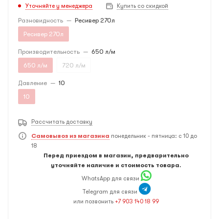
Уточняйте у менеджера
Купить со скидкой
Разновидность
—
Ресивер 270л
Ресивер 270л
Производительность
—
650 л/м
650 л/м
720 л/м
Давление
—
10
10
Рассчитать доставку
Самовывоз из магазина
понедельник - пятница: с 10 до
18
Перед приездом в магазин, предварительно
уточняйте наличие и стоимость товара.
WhatsApp для связи
Telegram для связи
или позвонить
+7 903 140 18 99