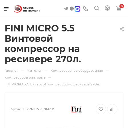
0
FINI MICRO 5.5
Винтовой
компрессор на
ресивере 270л.
—
—
—
Главная
Каталог
Компрессорное оборудование
—
Компрессоры винтовые
FINI MICRO 5.5 Винтовой компрессор на ресивере 270л.
Артикул:
V91JO92FNM701