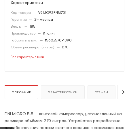
Характеристики
Код товара
—
V91JO92FNM701
Гарантия
—
24 месяца
Вес, кг
—
185
Производство
—
Италия
Габариты в мм.
—
1560x570x1390
Объем ресивера, (литры)
—
270
Все характеристики
ОПИСАНИЕ
ХАРАКТЕРИСТИКИ
ОТЗЫВЫ
К
FINI MICRO 5.5 — винтовой компрессор, установленный на
ресивере объёмом 270 литров. Устройство разработано
для обеспечения подачи сжатого воздуха в промышленных