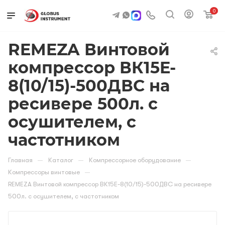
0
REMEZA Винтовой
компрессор ВК15E-
8(10/15)-500ДВС на
ресивере 500л. с
осушителем, с
частотником
—
—
—
Главная
Каталог
Компрессорное оборудование
—
Компрессоры винтовые
REMEZA Винтовой компрессор ВК15E-8(10/15)-500ДВС на ресивере
500л. с осушителем, с частотником