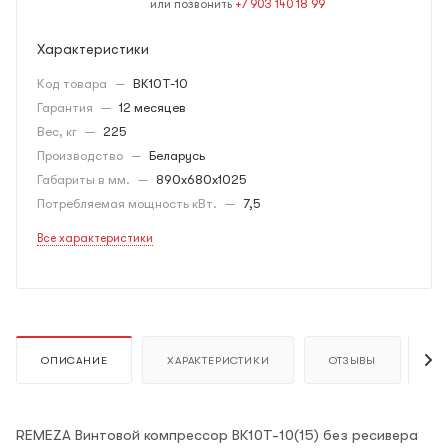
или позвонить
+7 903 140 18 99
Характеристики
Код товара
—
ВК10Т-10
Гарантия
—
12 месяцев
Вес, кг
—
225
Производство
—
Беларусь
Габариты в мм.
—
890х680х1025
Потребляемая мощность кВт.
—
7,5
Все характеристики
ОПИСАНИЕ
ХАРАКТЕРИСТИКИ
ОТЗЫВЫ
К
REMEZA Винтовой компрессор ВК10Т-10(15) без ресивера