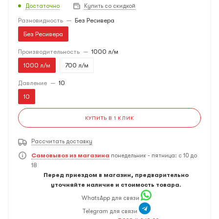
Достаточно
Купить со скидкой
Разновидность
—
Без Ресивера
Без Ресивера
Производительность
—
1000 л/м
1000 л/м
700 л/м
Давление
—
10
10
КУПИТЬ В 1 КЛИК
Рассчитать доставку
Самовывоз из магазина
понедельник - пятница: с 10 до
18
Перед приездом в магазин, предварительно
уточняйте наличие и стоимость товара.
WhatsApp для связи
Telegram для связи