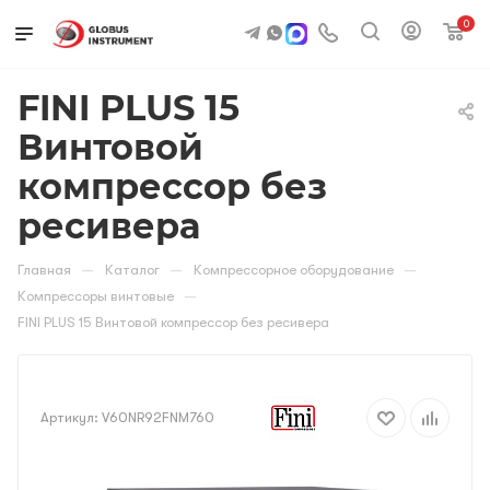
0
FINI PLUS 15
Винтовой
компрессор без
ресивера
—
—
—
Главная
Каталог
Компрессорное оборудование
—
Компрессоры винтовые
FINI PLUS 15 Винтовой компрессор без ресивера
Артикул:
V60NR92FNM760