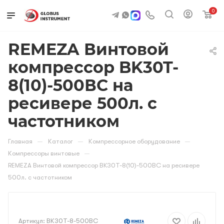
0
REMEZA Винтовой
компрессор BK30T-
8(10)-500ВС на
ресивере 500л. с
частотником
—
—
—
Главная
Каталог
Компрессорное оборудование
—
Компрессоры винтовые
REMEZA Винтовой компрессор BK30T-8(10)-500ВС на ресивере
500л. с частотником
Артикул:
ВК30Т-8-500ВС