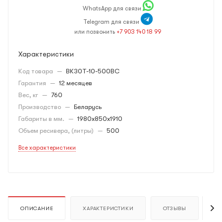
WhatsApp для связи
Telegram для связи
или позвонить
+7 903 140 18 99
Характеристики
Код товара
—
ВК30Т-10-500ВС
Гарантия
—
12 месяцев
Вес, кг
—
760
Производство
—
Беларусь
Габариты в мм.
—
1980х850х1910
Объем ресивера, (литры)
—
500
Все характеристики
ОПИСАНИЕ
ХАРАКТЕРИСТИКИ
ОТЗЫВЫ
К