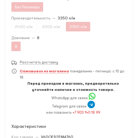
Без Ресивера
Производительность
—
3350 л/м
2400 л/м
3000 л/м
3350 л/м
Давление
—
8
8
Рассчитать доставку
Самовывоз из магазина
понедельник - пятница: с 10 до
18
Перед приездом в магазин, предварительно
уточняйте наличие и стоимость товара.
WhatsApp для связи
Telegram для связи
или позвонить
+7 903 140 18 99
Характеристики
Код товара
—
V60QE92FNM760