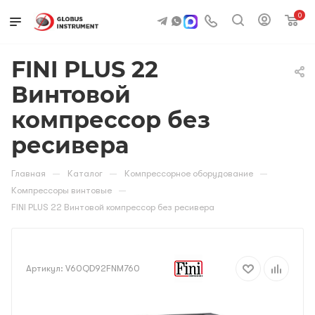
0
FINI PLUS 22
Винтовой
компрессор без
ресивера
—
—
—
Главная
Каталог
Компрессорное оборудование
—
Компрессоры винтовые
FINI PLUS 22 Винтовой компрессор без ресивера
Артикул:
V60QD92FNM760