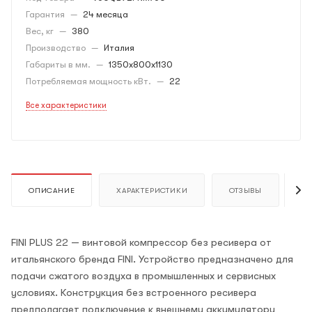
Гарантия
—
24 месяца
Вес, кг
—
380
Производство
—
Италия
Габариты в мм.
—
1350x800x1130
Потребляемая мощность кВт.
—
22
Все характеристики
ОПИСАНИЕ
ХАРАКТЕРИСТИКИ
ОТЗЫВЫ
К
FINI PLUS 22 — винтовой компрессор без ресивера от
итальянского бренда FINI. Устройство предназначено для
подачи сжатого воздуха в промышленных и сервисных
условиях. Конструкция без встроенного ресивера
предполагает подключение к внешнему аккумулятору