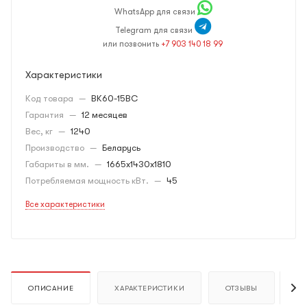
WhatsApp для связи
Telegram для связи
или позвонить
+7 903 140 18 99
Характеристики
Код товара
—
ВК60-15ВС
Гарантия
—
12 месяцев
Вес, кг
—
1240
Производство
—
Беларусь
Габариты в мм.
—
1665х1430х1810
Потребляемая мощность кВт.
—
45
Все характеристики
ОПИСАНИЕ
ХАРАКТЕРИСТИКИ
ОТЗЫВЫ
К