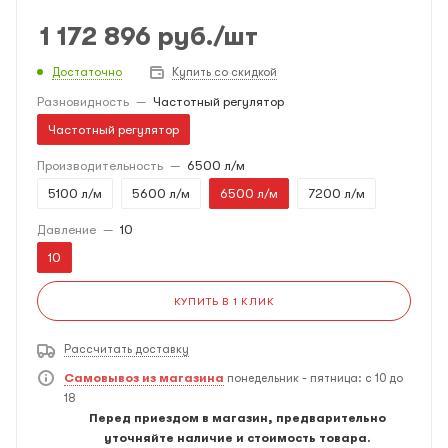
1 172 896
руб.
/шт
Достаточно
Купить со скидкой
Разновидность
—
Частотный регулятор
Частотный регулятор
Производительность
—
6500 л/м
5100 л/м
5600 л/м
6500 л/м
7200 л/м
Давление
—
10
10
КУПИТЬ В 1 КЛИК
Рассчитать доставку
Самовывоз из магазина
понедельник - пятница: с 10 до
18
Перед приездом в магазин, предварительно
уточняйте наличие и стоимость товара.