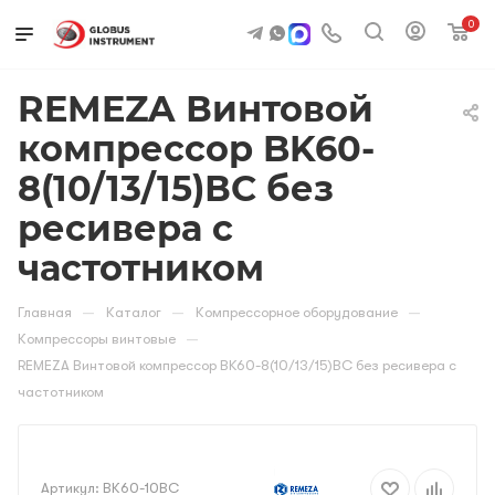
0
REMEZA Винтовой
компрессор BK60-
8(10/13/15)ВС без
ресивера с
частотником
—
—
—
Главная
Каталог
Компрессорное оборудование
—
Компрессоры винтовые
REMEZA Винтовой компрессор BK60-8(10/13/15)ВС без ресивера с
частотником
Артикул:
ВК60-10ВС