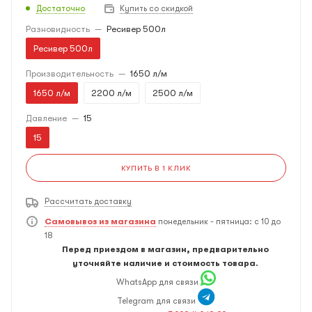
Достаточно
Купить со скидкой
Разновидность
—
Ресивер 500л
Ресивер 500л
Производительность
—
1650 л/м
1650 л/м
2200 л/м
2500 л/м
Давление
—
15
15
КУПИТЬ В 1 КЛИК
Рассчитать доставку
Самовывоз из магазина
понедельник - пятница: с 10 до
18
Перед приездом в магазин, предварительно
уточняйте наличие и стоимость товара.
WhatsApp для связи
Telegram для связи