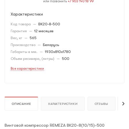
или позвонить
+7 903 140 18 99
Характеристики
Код товара
—
BK20-8-500
Гарантия
—
12 месяцев
Вес, кг
—
565
Производство
—
Беларусь
Габариты в мм.
—
1930x810x1780
Объем ресивера, (литры)
—
500
Все характеристики
ОПИСАНИЕ
ХАРАКТЕРИСТИКИ
ОТЗЫВЫ
К
Винтовой компрессор REMEZA ВК20-8(10/15)-500