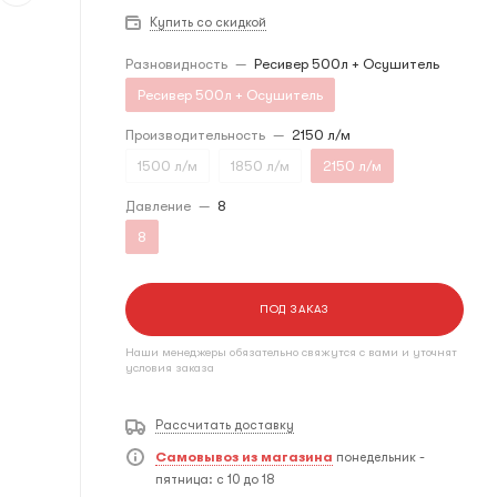
Купить со скидкой
Разновидность
—
Ресивер 500л + Осушитель
Ресивер 500л + Осушитель
Производительность
—
2150 л/м
1500 л/м
1850 л/м
2150 л/м
Давление
—
8
8
ПОД ЗАКАЗ
Наши менеджеры обязательно свяжутся с вами и уточнят
условия заказа
Рассчитать доставку
Самовывоз из магазина
понедельник -
пятница: с 10 до 18