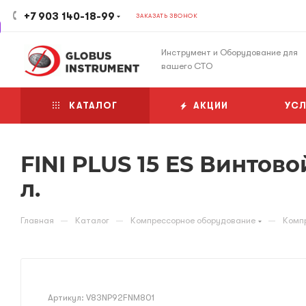
+7 903 140-18-99
ЗАКАЗАТЬ ЗВОНОК
Инструмент и Оборудование для
вашего СТО
КАТАЛОГ
АКЦИИ
УСЛ
FINI PLUS 15 ES Винтов
л.
—
—
—
Главная
Каталог
Компрессорное оборудование
Комп
Артикул:
V83NP92FNM801