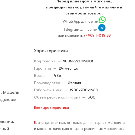
Перед приездом в магазин,
предварительно уточняйте наличие и
стоимость товара.
WhatsApp для связи
Telegram для связи
или позвонить
+7 903 140 18 99
Характеристики
Код товара
—
V83NP92FNM801
Гарантия
—
24 месяца
Вес, кг
—
436
Производство
—
Италия
Габариты в мм.
—
1980x700x1630
у. Модель
Объем ресивера, (литры)
—
500
ндексом
Все характеристики
вания.
!
Цена действительна только для интернет-магазина
иный
и может отличаться от цен в розничных магазинах.