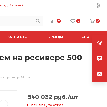
ая, д.15 , пом.9
0
0
0
КОНТАКТЫ
БРЕНДЫ
БЛОГ
лем на ресивере 500
ем на ресивере 500 л.
540 032
руб.
/шт
Уточняйте у менеджера