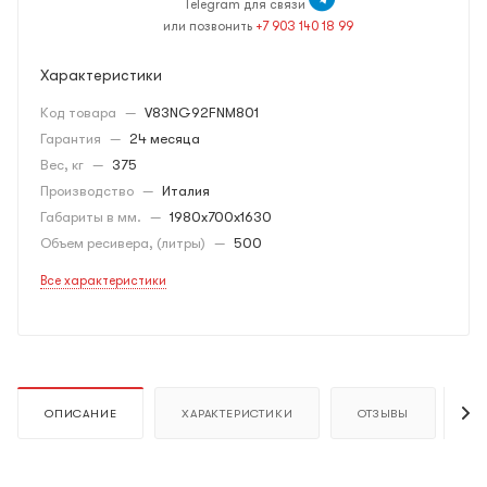
Telegram для связи
или позвонить
+7 903 140 18 99
Характеристики
Код товара
—
V83NG92FNM801
Гарантия
—
24 месяца
Вес, кг
—
375
Производство
—
Италия
Габариты в мм.
—
1980x700x1630
Объем ресивера, (литры)
—
500
Все характеристики
ОПИСАНИЕ
ХАРАКТЕРИСТИКИ
ОТЗЫВЫ
К