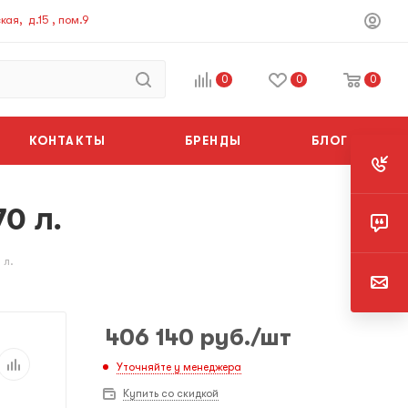
ая, д.15 , пом.9
0
0
0
КОНТАКТЫ
БРЕНДЫ
БЛОГ
0 л.
 л.
406 140
руб.
/шт
Уточняйте у менеджера
Купить со скидкой