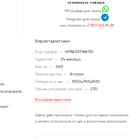
стоимость товара.
WhatsApp для связи
Telegram для связи
или позвонить
+7 903 140 18 99
Характеристики
Код товара
—
V91NL92FNM701
Гарантия
—
24 месяца
Вес, кг
—
260
Производство
—
Италия
Габариты в мм.
—
1550x700x1510
ов.
Объем ресивера, (литры)
—
270
льзования.
Все характеристики
жает
!
Цена действительна только для интернет-магазина
и может отличаться от цен в розничных магазинах.