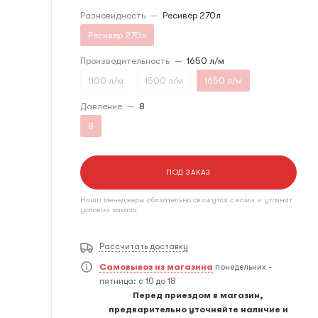
Разновидность
—
Ресивер 270л
Ресивер 270л
Производительность
—
1650 л/м
1100 л/м
1500 л/м
1650 л/м
Давление
—
8
8
ПОД ЗАКАЗ
Наши менеджеры обязательно свяжутся с вами и уточнят
условия заказа
Рассчитать доставку
Самовывоз из магазина
понедельник -
пятница: с 10 до 18
Перед приездом в магазин,
предварительно уточняйте наличие и