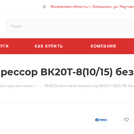
Московская область, г. Балашиха, ул. Реутовск
УГИ
КАК КУПИТЬ
КОМПАНИЯ
ессор ВК20Т-8(10/15) бе
—
рессоры винтовые
REMEZA Винтовой компрессор ВК20Т-8(10/15) бе