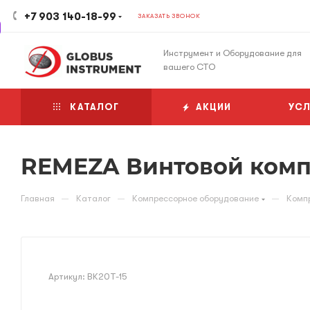
+7 903 140-18-99
ЗАКАЗАТЬ ЗВОНОК
Инструмент и Оборудование для
вашего СТО
КАТАЛОГ
АКЦИИ
УСЛ
REMEZA Винтовой компр
—
—
—
Главная
Каталог
Компрессорное оборудование
Комп
Артикул:
ВК20Т-15