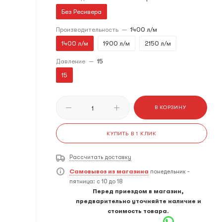
Без Ресивера
Производительность
—
1400 л/м
1400 л/м
1900 л/м
2150 л/м
Давление
—
15
15
В КОРЗИНУ
КУПИТЬ В 1 КЛИК
Рассчитать доставку
Самовывоз из магазина
понедельник -
пятница: с 10 до 18
Перед приездом в магазин,
предварительно уточняйте наличие и
стоимость товара.