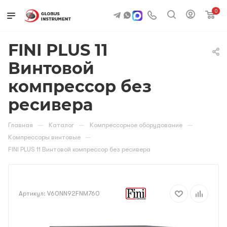
0
FINI PLUS 11
Винтовой
компрессор без
ресивера
—
—
—
Главная
Каталог
Компрессорное оборудование
—
Компрессоры винтовые
FINI PLUS 11 Винтовой компрессор без ресивера
Артикул:
V60NN92FNM760