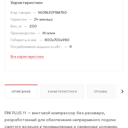
Характеристики
Код товара
—
V60NL92FNM760
Гарантия
—
24 месяца
Вес, кг
—
200
Производство
—
Италия
Габариты в мм.
—
800x700x980
Потребляемая мощность кВт.
—
11
Все характеристики
ОПИСАНИЕ
ХАРАКТЕРИСТИКИ
ОТЗЫВЫ
К
FINI PLUS 11 — винтовой компрессор без ресивера,
разработанный для обеспечения непрерывного подачи
сжатого воздуха в промышленных и сервисных условиях.