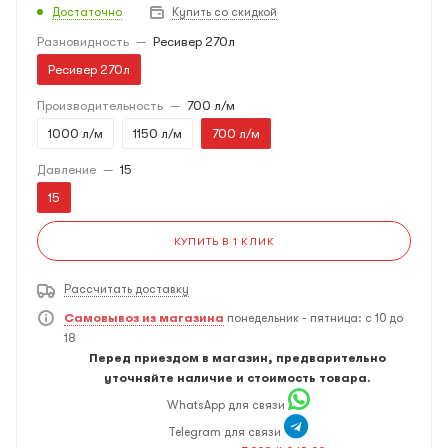
Достаточно
Купить со скидкой
Разновидность
—
Ресивер 270л
Ресивер 270л
Производительность
—
700 л/м
1000 л/м
1150 л/м
700 л/м
Давление
—
15
15
КУПИТЬ В 1 КЛИК
Рассчитать доставку
Самовывоз из магазина
понедельник - пятница: с 10 до
18
Перед приездом в магазин, предварительно
уточняйте наличие и стоимость товара.
WhatsApp для связи
Telegram для связи