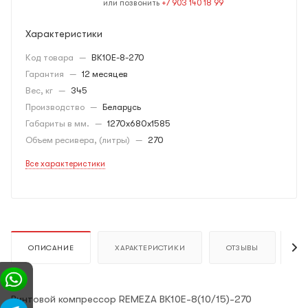
или позвонить
+7 903 140 18 99
Характеристики
Код товара
—
ВК10E-8-270
Гарантия
—
12 месяцев
Вес, кг
—
345
Производство
—
Беларусь
Габариты в мм.
—
1270х680х1585
Объем ресивера, (литры)
—
270
Все характеристики
ОПИСАНИЕ
ХАРАКТЕРИСТИКИ
ОТЗЫВЫ
К
Винтовой компрессор REMEZA ВК10E-8(10/15)-270