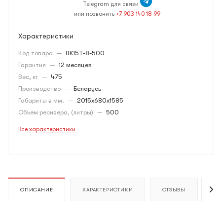
Telegram для связи
или позвонить
+7 903 140 18 99
Характеристики
Код товара
—
BK15Т-8-500
Гарантия
—
12 месяцев
Вес, кг
—
475
Производство
—
Беларусь
Габариты в мм.
—
2015х680х1585
Объем ресивера, (литры)
—
500
Все характеристики
ОПИСАНИЕ
ХАРАКТЕРИСТИКИ
ОТЗЫВЫ
К