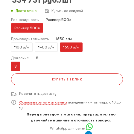
334 731
руб.
/шт
Достаточно
Купить со скидкой
Разновидность
—
Ресивер 500л
Ресивер 500л
Производительность
—
1650 л/м
1100 л/м
1400 л/м
1650 л/м
Давление
—
8
8
КУПИТЬ В 1 КЛИК
Рассчитать доставку
Самовывоз из магазина
понедельник - пятница: с 10 до
18
Перед приездом в магазин, предварительно
уточняйте наличие и стоимость товара.
WhatsApp для связи