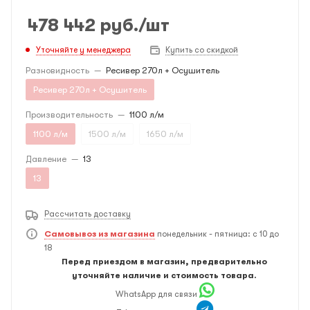
478 442
руб.
/шт
Уточняйте у менеджера
Купить со скидкой
Разновидность
—
Ресивер 270л + Осушитель
Ресивер 270л + Осушитель
Производительность
—
1100 л/м
1100 л/м
1500 л/м
1650 л/м
Давление
—
13
13
Рассчитать доставку
Самовывоз из магазина
понедельник - пятница: с 10 до
18
Перед приездом в магазин, предварительно
уточняйте наличие и стоимость товара.
WhatsApp для связи