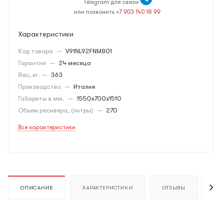
Telegram для связи
или позвонить
+7 903 140 18 99
Характеристики
Код товара
—
V91NL92FNM801
Гарантия
—
24 месяца
Вес, кг
—
363
Производство
—
Италия
Габариты в мм.
—
1550x700x1510
Объем ресивера, (литры)
—
270
Все характеристики
ОПИСАНИЕ
ХАРАКТЕРИСТИКИ
ОТЗЫВЫ
К