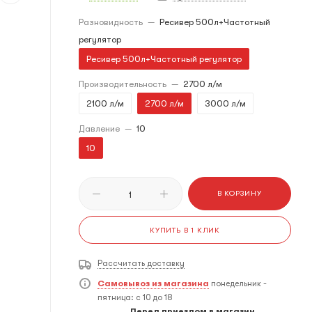
Разновидность
—
Ресивер 500л+Частотный
регулятор
Ресивер 500л+Частотный регулятор
Производительность
—
2700 л/м
2100 л/м
2700 л/м
3000 л/м
Давление
—
10
10
В КОРЗИНУ
КУПИТЬ В 1 КЛИК
Рассчитать доставку
Самовывоз из магазина
понедельник -
пятница: с 10 до 18
Перед приездом в магазин,