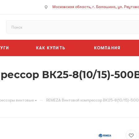
Московская область, г. Балашиха, ул. Реутовск
УГИ
КАК КУПИТЬ
КОМПАНИЯ
ессор ВК25-8(10/15)-500В
—
рессоры винтовые
REMEZA Винтовой компрессор ВК25-8(10/15)-500