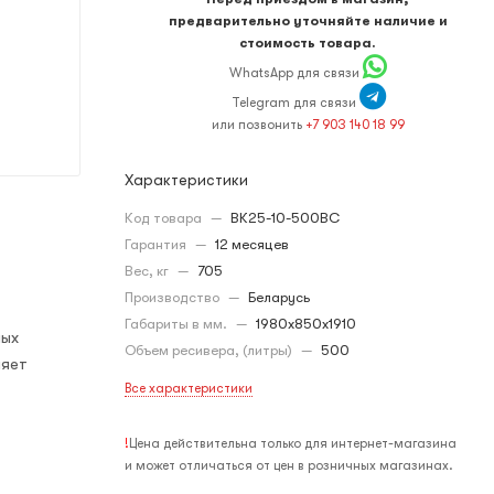
предварительно уточняйте наличие и
стоимость товара.
WhatsApp для связи
Telegram для связи
или позвонить
+7 903 140 18 99
Характеристики
Код товара
—
ВК25-10-500ВС
Гарантия
—
12 месяцев
Вес, кг
—
705
Производство
—
Беларусь
Габариты в мм.
—
1980х850х1910
ных
Объем ресивера, (литры)
—
500
ляет
Все характеристики
!
Цена действительна только для интернет-магазина
и может отличаться от цен в розничных магазинах.