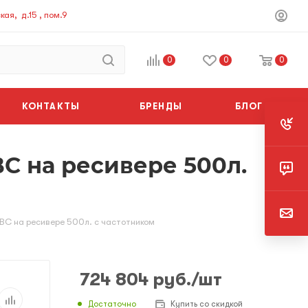
ая, д.15 , пом.9
0
0
0
КОНТАКТЫ
БРЕНДЫ
БЛОГ
С на ресивере 500л.
ВС на ресивере 500л. с частотником
724 804
руб.
/шт
Достаточно
Купить со скидкой