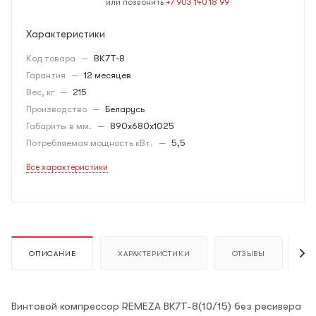
или позвонить
+7 903 140 18 99
Характеристики
Код товара
—
ВК7Т-8
Гарантия
—
12 месяцев
Вес, кг
—
215
Производство
—
Беларусь
Габариты в мм.
—
890х680х1025
Потребляемая мощность кВт.
—
5,5
Все характеристики
ОПИСАНИЕ
ХАРАКТЕРИСТИКИ
ОТЗЫВЫ
К
Винтовой компрессор REMEZA ВК7Т-8(10/15) без ресивера