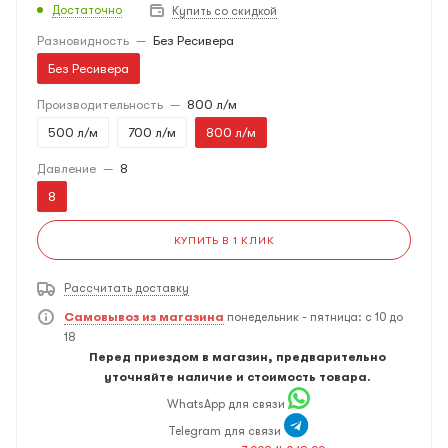
Достаточно
Купить со скидкой
Разновидность
—
Без Ресивера
Без Ресивера
Производительность
—
800 л/м
500 л/м
700 л/м
800 л/м
Давление
—
8
8
КУПИТЬ В 1 КЛИК
Рассчитать доставку
Самовывоз из магазина
понедельник - пятница: с 10 до
18
Перед приездом в магазин, предварительно
уточняйте наличие и стоимость товара.
WhatsApp для связи
Telegram для связи