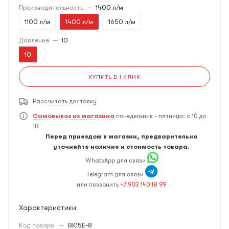
Производительность
—
1400 л/м
1100 л/м
1400 л/м
1650 л/м
Давление
—
10
10
КУПИТЬ В 1 КЛИК
Рассчитать доставку
Самовывоз из магазина
понедельник - пятница: с 10 до
18
Перед приездом в магазин, предварительно
уточняйте наличие и стоимость товара.
WhatsApp для связи
Telegram для связи
или позвонить
+7 903 140 18 99
Характеристики
Код товара
—
BK15E-8