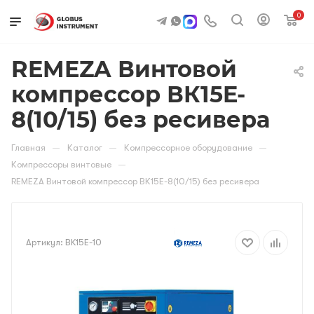
0
REMEZA Винтовой
компрессор ВК15E-
8(10/15) без ресивера
—
—
—
Главная
Каталог
Компрессорное оборудование
—
Компрессоры винтовые
REMEZA Винтовой компрессор ВК15E-8(10/15) без ресивера
Артикул:
BK15E-10