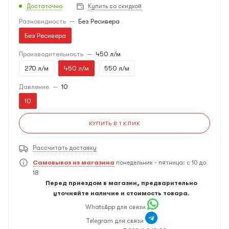
Достаточно
Купить со скидкой
Разновидность
—
Без Ресивера
Без Ресивера
Производительность
—
450 л/м
270 л/м
450 л/м
550 л/м
Давление
—
10
10
КУПИТЬ В 1 КЛИК
Рассчитать доставку
Самовывоз из магазина
понедельник - пятница: с 10 до
18
Перед приездом в магазин, предварительно
уточняйте наличие и стоимость товара.
WhatsApp для связи
Telegram для связи