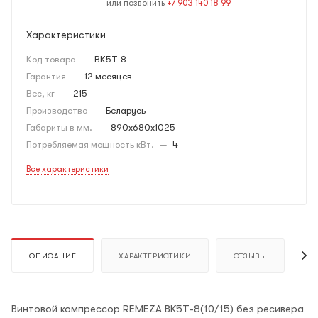
или позвонить
+7 903 140 18 99
Характеристики
Код товара
—
ВК5Т-8
Гарантия
—
12 месяцев
Вес, кг
—
215
Производство
—
Беларусь
Габариты в мм.
—
890х680х1025
Потребляемая мощность кВт.
—
4
Все характеристики
ОПИСАНИЕ
ХАРАКТЕРИСТИКИ
ОТЗЫВЫ
К
Винтовой компрессор REMEZA ВК5Т-8(10/15) без ресивера