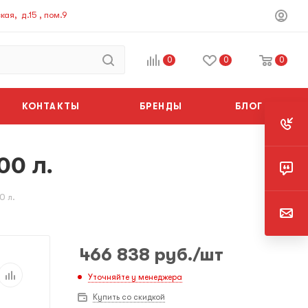
ая, д.15 , пом.9
0
0
0
КОНТАКТЫ
БРЕНДЫ
БЛОГ
00 л.
0 л.
466 838
руб.
/шт
Уточняйте у менеджера
Купить со скидкой