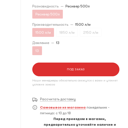
Разновидность
—
Ресивер 500л
Ресивер 500л
Производительность
—
1500 л/м
1500 л/м
1850 л/м
2150 л/м
Давление
—
13
13
ПОД ЗАКАЗ
Наши менеджеры обязательно свяжутся с вами и уточнят
условия заказа
Рассчитать доставку
Самовывоз из магазина
понедельник -
пятница: с 10 до 18
Перед приездом в магазин,
предварительно уточняйте наличие и