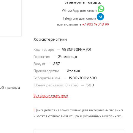
стоимость товара.
WhatsApp для связи
Telegram для связи
или позвонить
+7 903 140 18 99
Характеристики
Код товара
—
V83NP92FNM701
Гарантия
—
24 месяца
Вес, кг
—
357
Производство
—
Италия
Габариты в мм.
—
1980x700x1630
Объем ресивера, (литры)
—
500
вой привод
Все характеристики
!
Цена действительна только для интернет-магазина
и может отличаться от цен в розничных магазинах.